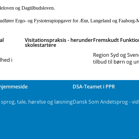
oleloven og Dagtilbudsloven.
dfører Ergo- og Fysioterapiopgaver for Ærø, Langeland og Faaborg
al
Visitationspraksis - herunder
Fremskudt Funktio
skolestartere
Region Syd og Sve
dhed i
tilbud til børn og un
hjemmeside
DSA-Teamet i PPR
prog, tale, hørelse og læsning
Dansk Som Andetsprog - vid