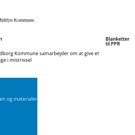
-Midtfyn Kommune.
n
Blanketter
til PPR
ndborg Kommune samarbejder om at give et
ge i mistrivsel
en og materialer