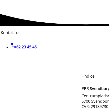
Kontakt os
62 23 45 45
Find os
PPR Svendbor
Centrumpladsen
5700 Svendbor
CVR. 29189730