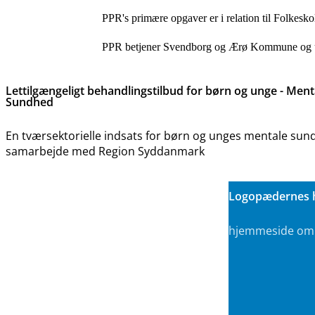
PPR's primære opgaver er i relation til Folkesk
PPR betjener Svendborg og Ærø Kommune og u
Lettilgængeligt behandlingstilbud for børn og unge - Ment
Sundhed
En tværsektorielle indsats for børn og unges mentale sun
samarbejde med Region Syddanmark
Logopædernes 
hjemmeside om s