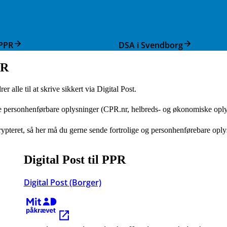
PPR
DSA i Svendborg
PR
lle til at skrive sikkert via Digital Post.
ge personhenførbare oplysninger (CPR.nr, helbreds- og økonomiske oplys
 krypteret, så her må du gerne sende fortrolige og personhenførebare opl
Digital Post til PPR
Digital Post (Borger)
Kræver MitID