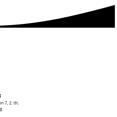
g
 7, 2. th.
g